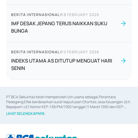
BERITA INTERNASIONAL
|
18 FEBRUARY 2026
IMF DESAK JEPANG TERUS NAIKKAN SUKU
BUNGA
BERITA INTERNASIONAL
|
10 FEBRUARY 2026
INDEKS UTAMA AS DITUTUP MENGUAT HARI
SENIN
PT BCA Sekuritas telah memperoleh izin usaha sebagai Perantara 
Pedagang Efek berdasarkan surat keputusan Otoritas Jasa Keuangan (d.h 
Bapepam-LK) Nomor KEP-138/PM/1992 tanggal 11 Maret 1992 dan KEP-
06/D.04/2014 tanggal 28 Februari 2014, izin usaha sebagai Penjamin Emisi 
LIHAT SELENGKAPNYA
Efek berdasarkan surat keputusan Otoritas Jasa Keuangan Nomor KEP-
12/PM/PEE/1997 tanggal 24 September 1997 dan KEP-07/D.04/2014 
tanggal 28 Februari 2014, izin usaha sebagai penyedia Jasa Konsultasi 
(
Advisory
) atas kegiatan merger, akuisisi, divestasi, dan 
join venture
berdasarkan surat keputusan Otoritas Jasa Keuangan Nomor S-