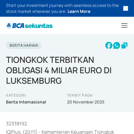
Start your investment journey with seamless access to the
stock market wherever you are.
Learn More
BERITA HARIAN
TIONGKOK TERBITKAN
OBLIGASI 4 MILIAR EURO DI
LUKSEMBURG
KATEGORI
TERBIT PADA
Berita Internasional
20 November 2025
32338192
IQPlus, (20/11) - Kementerian Keuangan Tiongkok