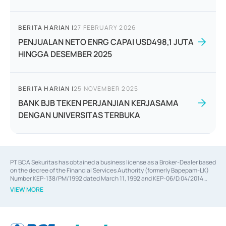
BERITA HARIAN
|
27 FEBRUARY 2026
PENJUALAN NETO ENRG CAPAI USD498,1 JUTA
HINGGA DESEMBER 2025
BERITA HARIAN
|
25 NOVEMBER 2025
BANK BJB TEKEN PERJANJIAN KERJASAMA
DENGAN UNIVERSITAS TERBUKA
PT BCA Sekuritas has obtained a business license as a Broker-Dealer based
on the decree of the Financial Services Authority (formerly Bapepam-LK)
Number KEP-138/PM/1992 dated March 11, 1992 and KEP-06/D.04/2014
dated February 28, 2014, a business license as an Underwriter based on the
VIEW MORE
decree of the Financial Services Authority Number KEP-12/PM/PEE/1997
dated September 24, 1997 and KEP-07/D.04/2014 dated February 28, 2014,
a business license as a provider of Advisory Services on mergers,
acquisitions, divestments, and joint ventures based on the decree of the