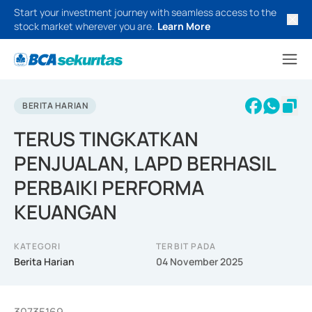
Start your investment journey with seamless access to the
stock market wherever you are.
Learn More
BERITA HARIAN
TERUS TINGKATKAN
PENJUALAN, LAPD BERHASIL
PERBAIKI PERFORMA
KEUANGAN
KATEGORI
TERBIT PADA
Berita Harian
04 November 2025