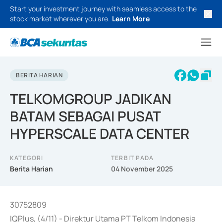
Start your investment journey with seamless access to the
stock market wherever you are.
Learn More
BERITA HARIAN
TELKOMGROUP JADIKAN
BATAM SEBAGAI PUSAT
HYPERSCALE DATA CENTER
KATEGORI
TERBIT PADA
Berita Harian
04 November 2025
30752809
IQPlus, (4/11) - Direktur Utama PT Telkom Indonesia