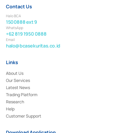
Contact Us
Halo BCA
1500888 ext 9
WhatsApp
+62 819 1950 0888
Email
halo@bcasekuritas.co.id
Links
About Us
Our Services
Latest News
Trading Platform
Research
Help
Customer Support
Download Application