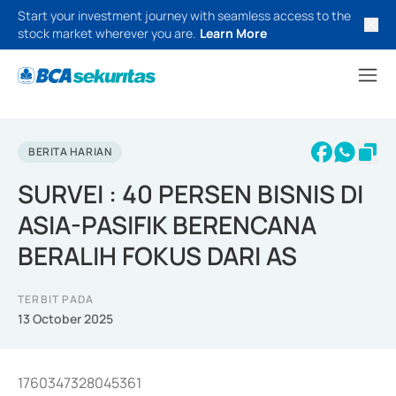
Start your investment journey with seamless access to the
stock market wherever you are.
Learn More
BERITA HARIAN
SURVEI : 40 PERSEN BISNIS DI
ASIA-PASIFIK BERENCANA
BERALIH FOKUS DARI AS
TERBIT PADA
13 October 2025
1760347328045361