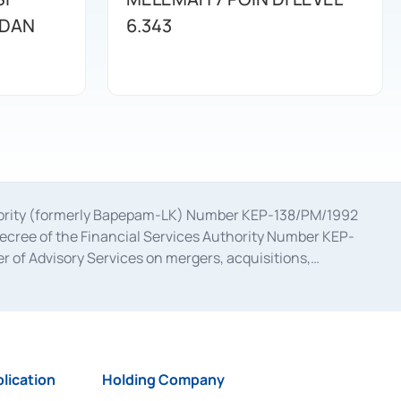
 DAN
6.343
uthority (formerly Bapepam-LK) Number KEP-138/PM/1992
decree of the Financial Services Authority Number KEP-
 of Advisory Services on mergers, acquisitions,
bruary 28, 2014, a business license as a provider of
ial Services Authority Number S-67/PM.21/2017 dated
ementation of Certificate of Deposit Transactions in the
ion for the Issuance, Transaction, and Administration and
lication
Holding Company