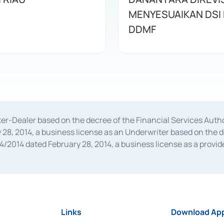
MENYESUAIKAN DSI
DDMF
oker-Dealer based on the decree of the Financial Services A
28, 2014, a business license as an Underwriter based on the 
014 dated February 28, 2014, a business license as a provider
 Financial Services Authority Number S-67/PM.21/2014 dated Fe
and joint ventures based on the decision letter of the Financ
 Bank Indonesia, among others as an Intermediary for the Impl
usiness licenses from Bank Indonesia as a Supporting Institut
e was issued in 2018.
Links
Download App