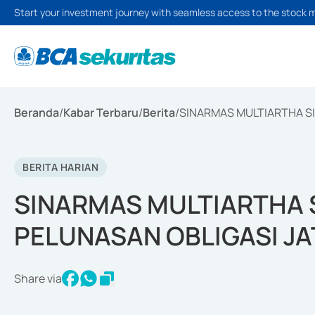
Start your investment journey with seamless access to the stock 
Beranda
/
Kabar Terbaru
/
Berita
/
SINARMAS MULTIARTHA S
BERITA HARIAN
SINARMAS MULTIARTHA 
PELUNASAN OBLIGASI J
Share via