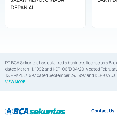
DEPAN AI
PT BCA Sekuritas has obtained a business license as a Br
dated March 11, 1992 and KEP-06/D.04/2014 dated February 
12/PM/PEE/1997 dated September 24, 1997 and KEP-07/D.04/2
divestments, and joint ventures based on the decree of the
VIEW MORE
Advisory Services for mergers, acquisitions, divestments, 
February 3, 2017, and several other business licenses from
Money Market whose license was issued in 2017 and other b
Settlement of Commercial Paper Transactions whose licens
Contact Us