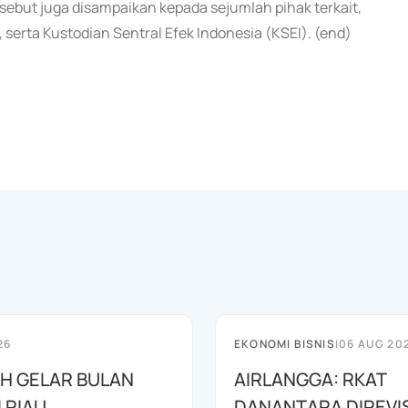
ebut juga disampaikan kepada sejumlah pihak terkait,
 serta Kustodian Sentral Efek Indonesia (KSEI). (end)
26
EKONOMI BISNIS
|
06 AUG 20
AH GELAR BULAN
AIRLANGGA: RKAT
I RIAU
DANANTARA DIREVIS