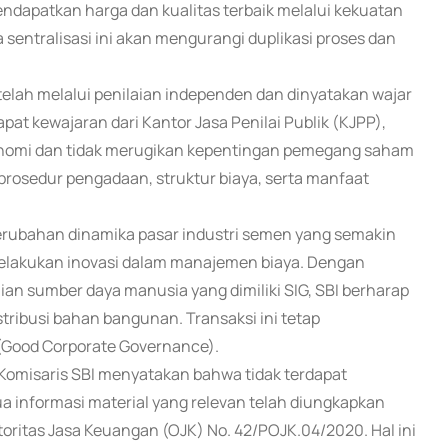
mendapatkan harga dan kualitas terbaik melalui kekuatan
 sentralisasi ini akan mengurangi duplikasi proses dan
lah melalui penilaian independen dan dinyatakan wajar
t kewajaran dari Kantor Jasa Penilai Publik (KJPP),
konomi dan tidak merugikan kepentingan pemegang saham
 prosedur pengadaan, struktur biaya, serta manfaat
perubahan dinamika pasar industri semen yang semakin
melakukan inovasi dalam manajemen biaya. Dengan
ian sumber daya manusia yang dimiliki SIG, SBI berharap
istribusi bahan bangunan. Transaksi ini tetap
 (Good Corporate Governance).
 Komisaris SBI menyatakan bahwa tidak terdapat
a informasi material yang relevan telah diungkapkan
toritas Jasa Keuangan (OJK) No. 42/POJK.04/2020. Hal ini