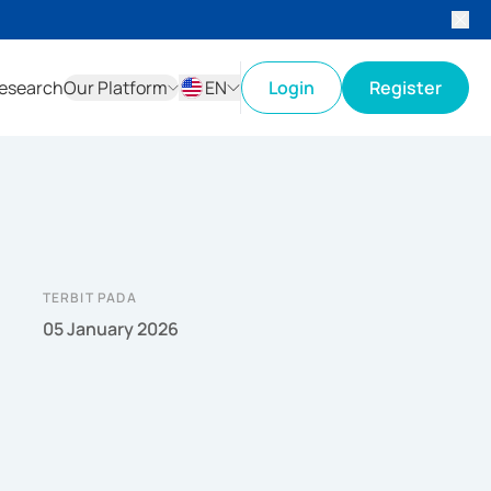
esearch
Our Platform
EN
Login
Register
ID
EN
TERBIT PADA
05 January 2026