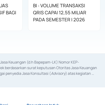
LUAS
BI : VOLUME TRANSAKSI
IF BAGI
QRIS CAPAI 12,55 MILIAR
PADA SEMESTER I 2026
as Jasa Keuangan (d.h Bapepam-LK) Nomor KEP-
fek berdasarkan surat keputusan Otoritas Jasa Keuangan 
ai penyedia Jasa Konsultasi (
Advisory
) atas kegiatan 
anggal 3 Februari 2017, dan beberapa izin usaha lainnya 
iterbitkan pada tahun 2017 dan izin usaha lainnya dari 
at Berharga Komersial yang izinnya diterbitkan pada 