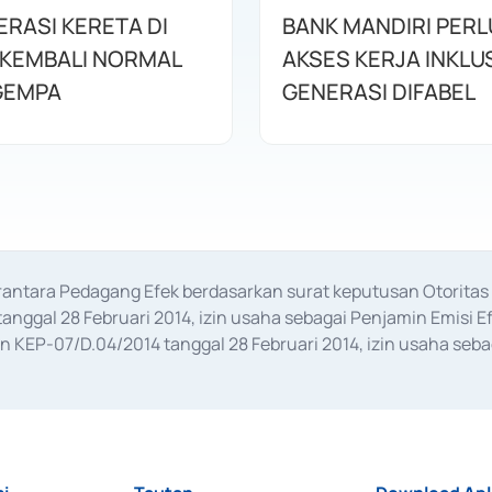
PERASI KERETA DI
BANK MANDIRI PER
 KEMBALI NORMAL
AKSES KERJA INKLUS
GEMPA
GENERASI DIFABEL
erantara Pedagang Efek berdasarkan surat keputusan Otorit
anggal 28 Februari 2014, izin usaha sebagai Penjamin Emisi E
KEP-07/D.04/2014 tanggal 28 Februari 2014, izin usaha sebag
rat keputusan Otoritas Jasa Keuangan Nomor S-67/PM.21/2017 t
aan Transaksi Sertifikat Deposito di Pasar Uang yang izinnya d
ansaksi, serta Penatausahaan dan Penyelesaian Transaksi Sur