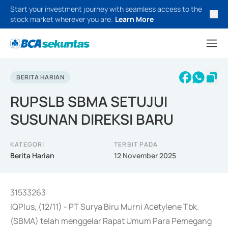
Start your investment journey with seamless access to the
stock market wherever you are.
Learn More
BERITA HARIAN
RUPSLB SBMA SETUJUI
SUSUNAN DIREKSI BARU
KATEGORI
TERBIT PADA
Berita Harian
12 November 2025
31533263
IQPlus, (12/11) - PT Surya Biru Murni Acetylene Tbk.
(SBMA) telah menggelar Rapat Umum Para Pemegang