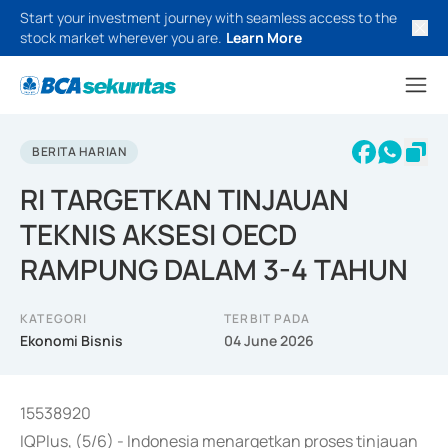
Start your investment journey with seamless access to the
stock market wherever you are.
Learn More
BERITA HARIAN
RI TARGETKAN TINJAUAN
TEKNIS AKSESI OECD
RAMPUNG DALAM 3-4 TAHUN
KATEGORI
TERBIT PADA
Ekonomi Bisnis
04 June 2026
15538920
IQPlus, (5/6) - Indonesia menargetkan proses tinjauan