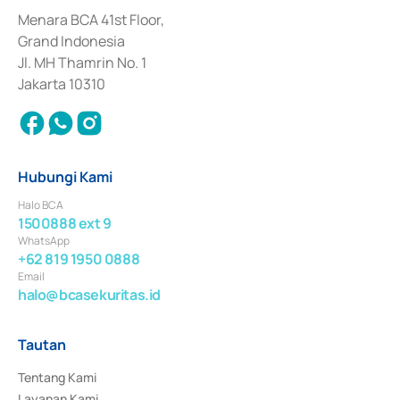
dan izin usaha lainnya dari Bank Indonesia sebagai Lembaga Pendukung 
Penerbitan, Transaksi, serta Penatausahaan dan Penyelesaian Transaksi 
Menara BCA 41st Floor,
Surat Berharga Komersial yang izinnya diterbitkan pada tahun 2018.
Grand Indonesia
Jl. MH Thamrin No. 1
Jakarta 10310
Hubungi Kami
Halo BCA
1500888 ext 9
WhatsApp
+62 819 1950 0888
Email
halo@bcasekuritas.id
Tautan
Tentang Kami
Layanan Kami