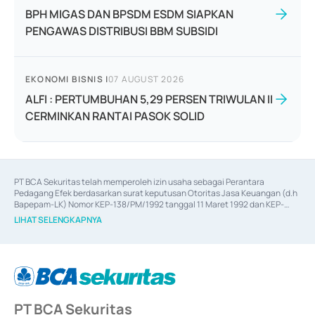
BPH MIGAS DAN BPSDM ESDM SIAPKAN
PENGAWAS DISTRIBUSI BBM SUBSIDI
EKONOMI BISNIS
|
07 AUGUST 2026
ALFI : PERTUMBUHAN 5,29 PERSEN TRIWULAN II
CERMINKAN RANTAI PASOK SOLID
PT BCA Sekuritas telah memperoleh izin usaha sebagai Perantara 
Pedagang Efek berdasarkan surat keputusan Otoritas Jasa Keuangan (d.h 
Bapepam-LK) Nomor KEP-138/PM/1992 tanggal 11 Maret 1992 dan KEP-
06/D.04/2014 tanggal 28 Februari 2014, izin usaha sebagai Penjamin Emisi 
LIHAT SELENGKAPNYA
Efek berdasarkan surat keputusan Otoritas Jasa Keuangan Nomor KEP-
12/PM/PEE/1997 tanggal 24 September 1997 dan KEP-07/D.04/2014 
tanggal 28 Februari 2014, izin usaha sebagai penyedia Jasa Konsultasi 
(
Advisory
) atas kegiatan merger, akuisisi, divestasi, dan 
join venture
berdasarkan surat keputusan Otoritas Jasa Keuangan Nomor S-
67/PM.21/2017 tanggal 3 Februari 2017, dan beberapa izin usaha lainnya 
dari Bank Indonesia antara lain sebagai Perantara Pelaksanaan Transaksi 
PT BCA Sekuritas
Sertifikat Deposito di Pasar Uang yang izinnya diterbitkan pada tahun 2017 