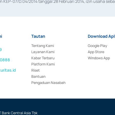
KEP-07/D.04/2014 tanggal 28 Februari 2014, izin usaha sebag
rat keputusan Otoritas Jasa Keuangan Nomor S-67/PM.21/2017 t
aan Transaksi Sertifikat Deposito di Pasar Uang yang izinnya d
ansaksi, serta Penatausahaan dan Penyelesaian Transaksi Sur
i
Tautan
Download Apl
Tentang Kami
Google Play
9
Layanan Kami
App Store
Kabar Terbaru
Windows App
 0888
Platform Kami
ritas.id
Riset
Bantuan
Pengaduan Nasabah
 Bank Central Asia Tbk