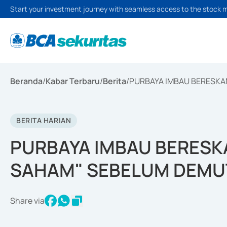
Start your investment journey with seamless access to the stock 
Beranda
/
Kabar Terbaru
/
Berita
/
PURBAYA IMBAU BERESKA
BERITA HARIAN
PURBAYA IMBAU BERES
SAHAM" SEBELUM DEMUT
Share via