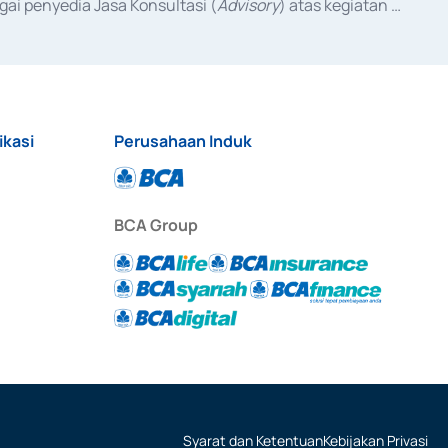
ai penyedia Jasa Konsultasi (
Advisory
) atas kegiatan 
anggal 3 Februari 2017, dan beberapa izin usaha lainnya 
iterbitkan pada tahun 2017 dan izin usaha lainnya dari 
at Berharga Komersial yang izinnya diterbitkan pada 
ikasi
Perusahaan Induk
BCA Group
Syarat dan Ketentuan
Kebijakan Privasi