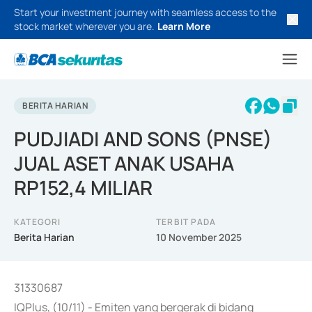
Start your investment journey with seamless access to the
stock market wherever you are.
Learn More
BERITA HARIAN
PUDJIADI AND SONS (PNSE)
JUAL ASET ANAK USAHA
RP152,4 MILIAR
KATEGORI
TERBIT PADA
Berita Harian
10 November 2025
31330687
IQPlus, (10/11) - Emiten yang bergerak di bidang