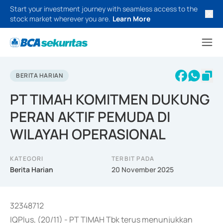
Start your investment journey with seamless access to the
stock market wherever you are.
Learn More
BERITA HARIAN
PT TIMAH KOMITMEN DUKUNG
PERAN AKTIF PEMUDA DI
WILAYAH OPERASIONAL
KATEGORI
TERBIT PADA
Berita Harian
20 November 2025
32348712
IQPlus, (20/11) - PT TIMAH Tbk terus menunjukkan