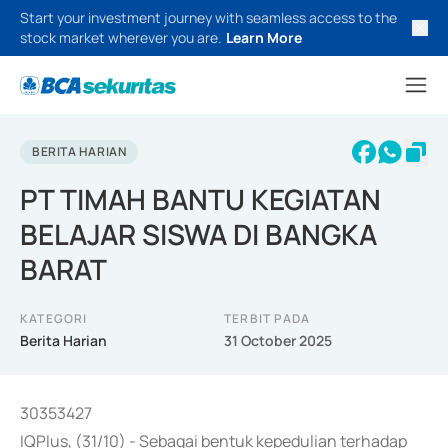
Start your investment journey with seamless access to the
stock market wherever you are.
Learn More
BERITA HARIAN
PT TIMAH BANTU KEGIATAN
BELAJAR SISWA DI BANGKA
BARAT
KATEGORI
TERBIT PADA
Berita Harian
31 October 2025
30353427
IQPlus, (31/10) - Sebagai bentuk kepedulian terhadap