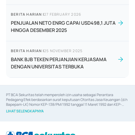
BERITA HARIAN
|
27 FEBRUARY 2026
PENJUALAN NETO ENRG CAPAI USD498,1 JUTA
HINGGA DESEMBER 2025
BERITA HARIAN
|
25 NOVEMBER 2025
BANK BJB TEKEN PERJANJIAN KERJASAMA
DENGAN UNIVERSITAS TERBUKA
PT BCA Sekuritas telah memperoleh izin usaha sebagai Perantara 
Pedagang Efek berdasarkan surat keputusan Otoritas Jasa Keuangan (d.h 
Bapepam-LK) Nomor KEP-138/PM/1992 tanggal 11 Maret 1992 dan KEP-
06/D.04/2014 tanggal 28 Februari 2014, izin usaha sebagai Penjamin Emisi 
LIHAT SELENGKAPNYA
Efek berdasarkan surat keputusan Otoritas Jasa Keuangan Nomor KEP-
12/PM/PEE/1997 tanggal 24 September 1997 dan KEP-07/D.04/2014 
tanggal 28 Februari 2014, izin usaha sebagai penyedia Jasa Konsultasi 
(
Advisory
) atas kegiatan merger, akuisisi, divestasi, dan 
join venture
berdasarkan surat keputusan Otoritas Jasa Keuangan Nomor S-