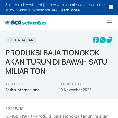
Start your investment journey with seamless access to the
stock market wherever you are.
Learn More
BERITA HARIAN
PRODUKSI BAJA TIONGKOK
AKAN TURUN DI BAWAH SATU
MILIAR TON
KATEGORI
TERBIT PADA
Berita Internasional
19 November 2025
32248418
IQPlus, (19/11) - Produksi baja Tiongkok tahun ini akan