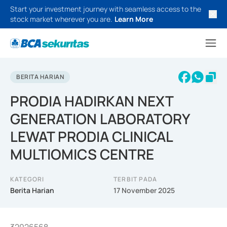
Start your investment journey with seamless access to the
stock market wherever you are.
Learn More
BERITA HARIAN
PRODIA HADIRKAN NEXT
GENERATION LABORATORY
LEWAT PRODIA CLINICAL
MULTIOMICS CENTRE
KATEGORI
TERBIT PADA
Berita Harian
17 November 2025