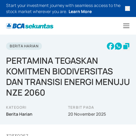
Start your investment journey with seamless access to the
stock market wherever you are.
Learn More
BERITA HARIAN
PERTAMINA TEGASKAN
KOMITMEN BIODIVERSITAS
DAN TRANSISI ENERGI MENUJU
NZE 2060
KATEGORI
TERBIT PADA
Berita Harian
20 November 2025