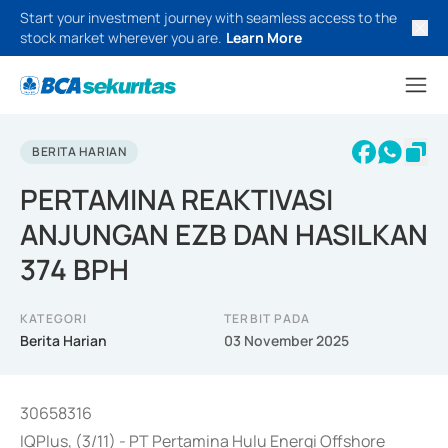
Start your investment journey with seamless access to the
stock market wherever you are.
Learn More
BERITA HARIAN
PERTAMINA REAKTIVASI
ANJUNGAN EZB DAN HASILKAN
374 BPH
KATEGORI
TERBIT PADA
Berita Harian
03 November 2025
30658316
IQPlus, (3/11) - PT Pertamina Hulu Energi Offshore