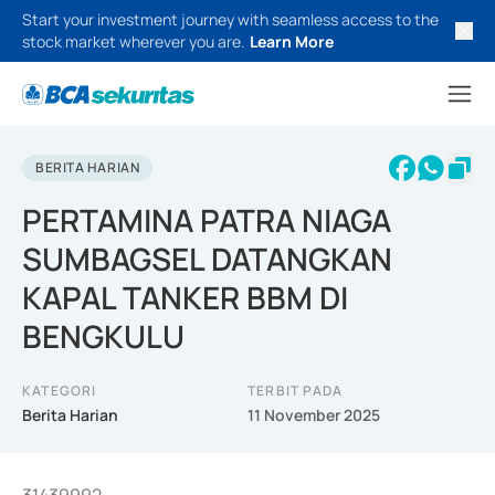
Start your investment journey with seamless access to the
stock market wherever you are.
Learn More
BERITA HARIAN
PERTAMINA PATRA NIAGA
SUMBAGSEL DATANGKAN
KAPAL TANKER BBM DI
BENGKULU
KATEGORI
TERBIT PADA
Berita Harian
11 November 2025