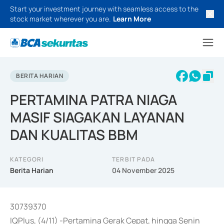
Start your investment journey with seamless access to the
stock market wherever you are.
Learn More
BERITA HARIAN
PERTAMINA PATRA NIAGA
MASIF SIAGAKAN LAYANAN
DAN KUALITAS BBM
KATEGORI
TERBIT PADA
Berita Harian
04 November 2025
30739370
IQPlus, (4/11) -Pertamina Gerak Cepat, hingga Senin