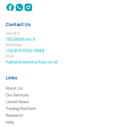
Contact Us
Halo BCA
1500888 ext 9
WhatsApp
+62 819 1950 0888
Email
halo@bcasekuritas.co.id
Links
About Us
Our Services
Latest News
Trading Platform
Research
Help