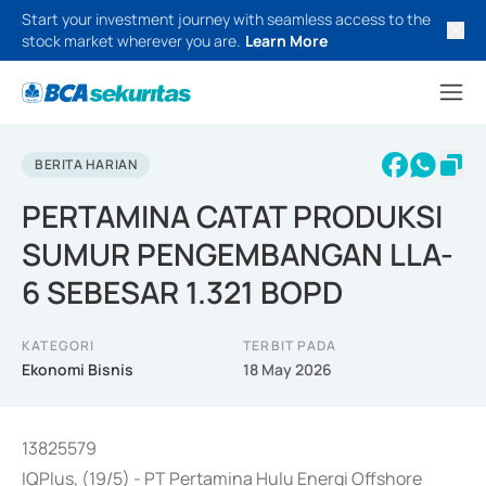
Start your investment journey with seamless access to the
stock market wherever you are.
Learn More
BERITA HARIAN
PERTAMINA CATAT PRODUKSI
SUMUR PENGEMBANGAN LLA-
6 SEBESAR 1.321 BOPD
KATEGORI
TERBIT PADA
Ekonomi Bisnis
18 May 2026
13825579
IQPlus, (19/5) - PT Pertamina Hulu Energi Offshore