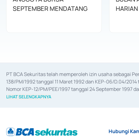
SEPTEMBER MENDATANG
HARIAN
PT BCA Sekuritas telah memperoleh izin usaha sebagai P
138/PM/1992 tanggal 11 Maret 1992 dan KEP-06/D.04/2014 t
Nomor KEP-12/PM/PEE/1997 tanggal 24 September 1997 dan 
merger, akuisisi, divestasi, dan 
join venture
 berdasarkan su
LIHAT SELENGKAPNYA
dari Bank Indonesia antara lain sebagai Perantara Pelaksan
Bank Indonesia sebagai Lembaga Pendukung Penerbitan, Tr
tahun 2018.
Hubungi Kam