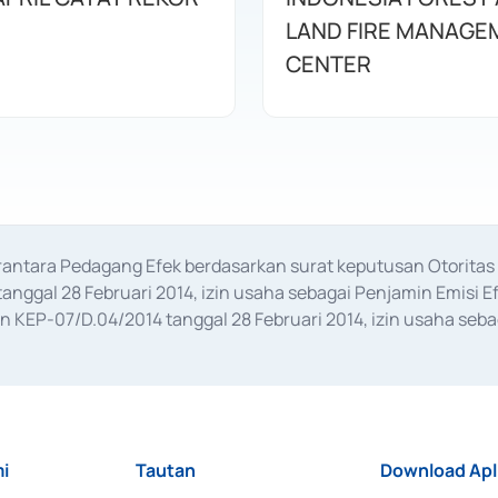
LAND FIRE MANAGE
CENTER
erantara Pedagang Efek berdasarkan surat keputusan Otorit
anggal 28 Februari 2014, izin usaha sebagai Penjamin Emisi E
KEP-07/D.04/2014 tanggal 28 Februari 2014, izin usaha sebag
rat keputusan Otoritas Jasa Keuangan Nomor S-67/PM.21/2017 t
aan Transaksi Sertifikat Deposito di Pasar Uang yang izinnya d
ansaksi, serta Penatausahaan dan Penyelesaian Transaksi Sur
i
Tautan
Download Apl