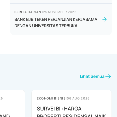
BERITA HARIAN
|
25 NOVEMBER 2025
BANK BJB TEKEN PERJANJIAN KERJASAMA
DENGAN UNIVERSITAS TERBUKA
Lihat Semua
26
EKONOMI BISNIS
|
06 AUG 2026
SURVEI BI : HARGA
 AND
PROPERTI RESIDENSAL NAIK