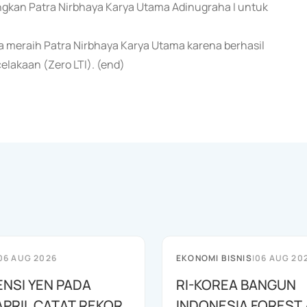
gkan Patra Nirbhaya Karya Utama Adinugraha I untuk
uga meraih Patra Nirbhaya Karya Utama karena berhasil
elakaan (Zero LTI). (end)
06 AUG 2026
EKONOMI BISNIS
|
06 AUG 20
ENSI YEN PADA
RI-KOREA BANGUN
APRIL CATAT REKOR
INDONESIA FOREST