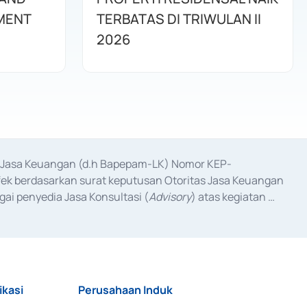
MENT
TERBATAS DI TRIWULAN II
2026
as Jasa Keuangan (d.h Bapepam-LK) Nomor KEP-
fek berdasarkan surat keputusan Otoritas Jasa Keuangan 
ai penyedia Jasa Konsultasi (
Advisory
) atas kegiatan 
anggal 3 Februari 2017, dan beberapa izin usaha lainnya 
iterbitkan pada tahun 2017 dan izin usaha lainnya dari 
at Berharga Komersial yang izinnya diterbitkan pada 
ikasi
Perusahaan Induk