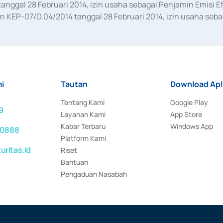
anggal 28 Februari 2014, izin usaha sebagai Penjamin Emisi E
KEP-07/D.04/2014 tanggal 28 Februari 2014, izin usaha sebag
rat keputusan Otoritas Jasa Keuangan Nomor S-67/PM.21/2017 t
aan Transaksi Sertifikat Deposito di Pasar Uang yang izinnya d
ansaksi, serta Penatausahaan dan Penyelesaian Transaksi Sur
i
Tautan
Download Apl
Tentang Kami
Google Play
9
Layanan Kami
App Store
Kabar Terbaru
Windows App
 0888
Platform Kami
ritas.id
Riset
Bantuan
Pengaduan Nasabah