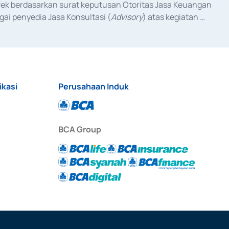
fek berdasarkan surat keputusan Otoritas Jasa Keuangan 
ai penyedia Jasa Konsultasi (
Advisory
) atas kegiatan 
anggal 3 Februari 2017, dan beberapa izin usaha lainnya 
iterbitkan pada tahun 2017 dan izin usaha lainnya dari 
at Berharga Komersial yang izinnya diterbitkan pada 
ikasi
Perusahaan Induk
BCA Group