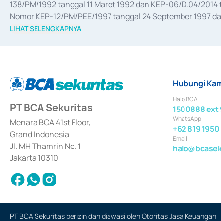
138/PM/1992 tanggal 11 Maret 1992 dan KEP-06/D.04/2014 t
Nomor KEP-12/PM/PEE/1997 tanggal 24 September 1997 dan 
merger, akuisisi, divestasi, dan 
join venture
 berdasarkan su
LIHAT SELENGKAPNYA
dari Bank Indonesia antara lain sebagai Perantara Pelaksan
Bank Indonesia sebagai Lembaga Pendukung Penerbitan, Tr
tahun 2018.
Hubungi Kam
Halo BCA
PT BCA Sekuritas
1500888 ext 
WhatsApp
Menara BCA 41st Floor,
+62 819 1950
Grand Indonesia
Email
Jl. MH Thamrin No. 1
halo@bcaseku
Jakarta 10310
PT BCA Sekuritas berizin dan diawasi oleh Otoritas Jasa Keuangan