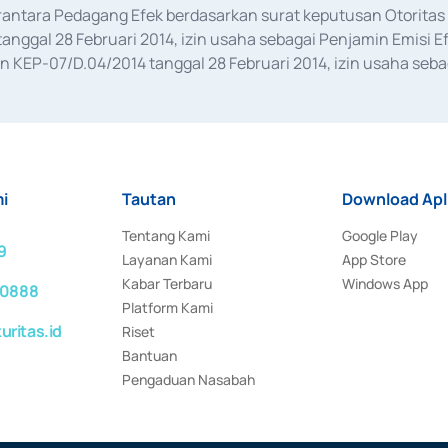
erantara Pedagang Efek berdasarkan surat keputusan Otorit
anggal 28 Februari 2014, izin usaha sebagai Penjamin Emisi E
KEP-07/D.04/2014 tanggal 28 Februari 2014, izin usaha sebag
rat keputusan Otoritas Jasa Keuangan Nomor S-67/PM.21/2017 t
aan Transaksi Sertifikat Deposito di Pasar Uang yang izinnya d
ansaksi, serta Penatausahaan dan Penyelesaian Transaksi Sur
i
Tautan
Download Apl
Tentang Kami
Google Play
9
Layanan Kami
App Store
Kabar Terbaru
Windows App
 0888
Platform Kami
ritas.id
Riset
Bantuan
Pengaduan Nasabah