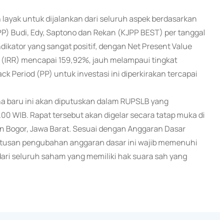
layak untuk dijalankan dari seluruh aspek berdasarkan
JPP) Budi, Edy, Saptono dan Rekan (KJPP BEST) per tanggal
dikator yang sangat positif, dengan Net Present Value
rn (IRR) mencapai 159,92%, jauh melampaui tingkat
k Period (PP) untuk investasi ini diperkirakan tercapai
a baru ini akan diputuskan dalam RUPSLB yang
.00 WIB. Rapat tersebut akan digelar secara tatap muka di
en Bogor, Jawa Barat. Sesuai dengan Anggaran Dasar
utusan pengubahan anggaran dasar ini wajib memenuhi
ari seluruh saham yang memiliki hak suara sah yang