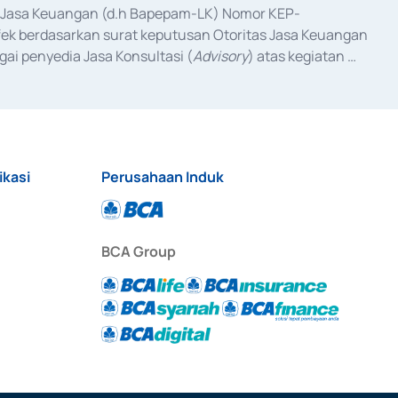
as Jasa Keuangan (d.h Bapepam-LK) Nomor KEP-
fek berdasarkan surat keputusan Otoritas Jasa Keuangan 
ai penyedia Jasa Konsultasi (
Advisory
) atas kegiatan 
anggal 3 Februari 2017, dan beberapa izin usaha lainnya 
iterbitkan pada tahun 2017 dan izin usaha lainnya dari 
at Berharga Komersial yang izinnya diterbitkan pada 
ikasi
Perusahaan Induk
BCA Group