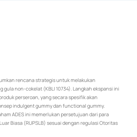
umumkan rencana strategis untuk melakukan
ula non-cokelat (KBLI 10734). Langkah ekspansi ini
o produk perseroan, yang secara spesifik akan
konsep indulgent gummy dan functional gummy.
aham ADES ini memerlukan persetujuan dari para
r Biasa (RUPSLB) sesuai dengan regulasi Otoritas