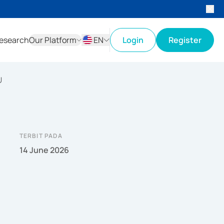
esearch
Our Platform
EN
Login
Register
ID
EN
U
TERBIT PADA
14 June 2026