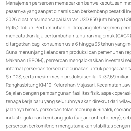
Manajemen perseroan memaparkan bahwa keputusan masu
pasarnya yang sangat dinamis dan berkembang pesat di In
2026 diestimasi mencapai kisaran USD 850 juta hingga USD 
Rp15,2 triliun. Pertumbuhan ini ditopang oleh segmen per
mencatatkan laju pertumbuhan tahunan majemuk (CAGR) te
ditargetkan bagi konsumen usia 6 hingga 35 tahun yang m
Guna menunjang kelancaran produksi dan pemenuhan regul
Makanan (BPOM), perseroan mengalokasikan investasi sebe
internal perseroan tersebut digunakan untuk pengadaan t
$m^2$, serta mesin-mesin produksi senilai Rp37,69 miliar. F
Rangkasbitung KM 10, Kelurahan Majasari, Kecamatan Jawi
Sejalan dengan pembangunan fasilitas fisik, aspek opera
tenaga kerja baru yang seluruhnya akan direkrut dari wi
jalannya bisnis, perseroan telah menunjuk Rinaldi, seorang
industri gula dan kembang gula (sugar confectionery), seba
perseroan berkomitmen mengutamakan stabilitas dengan