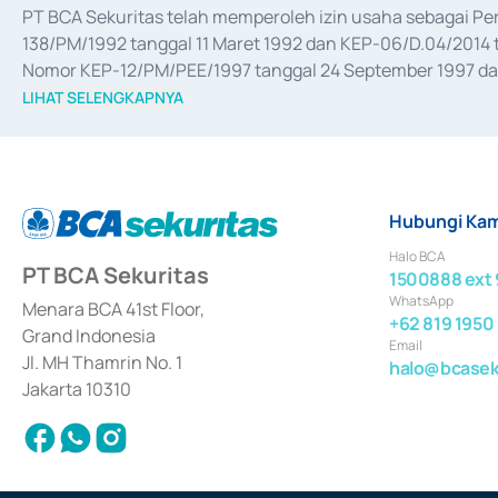
PT BCA Sekuritas telah memperoleh izin usaha sebagai P
138/PM/1992 tanggal 11 Maret 1992 dan KEP-06/D.04/2014 t
Nomor KEP-12/PM/PEE/1997 tanggal 24 September 1997 dan 
merger, akuisisi, divestasi, dan 
join venture
 berdasarkan su
LIHAT SELENGKAPNYA
dari Bank Indonesia antara lain sebagai Perantara Pelaksan
Bank Indonesia sebagai Lembaga Pendukung Penerbitan, Tr
tahun 2018.
Hubungi Kam
Halo BCA
PT BCA Sekuritas
1500888 ext 
WhatsApp
Menara BCA 41st Floor,
+62 819 1950
Grand Indonesia
Email
Jl. MH Thamrin No. 1
halo@bcaseku
Jakarta 10310