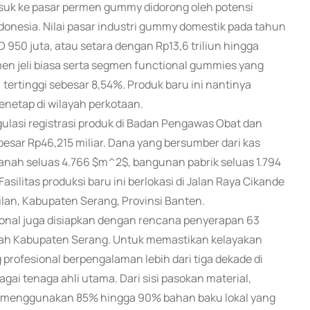
k ke pasar permen gummy didorong oleh potensi
donesia. Nilai pasar industri gummy domestik pada tahun
950 juta, atau setara dengan Rp13,6 triliun hingga
men jeli biasa serta segmen functional gummies yang
rtinggi sebesar 8,54%. Produk baru ini nantinya
enetap di wilayah perkotaan.
asi registrasi produk di Badan Pengawas Obat dan
sar Rp46,215 miliar. Dana yang bersumber dari kas
anah seluas 4.766 $m^2$, bangunan pabrik seluas 1.794
asilitas produksi baru ini berlokasi di Jalan Raya Cikande
lan, Kabupaten Serang, Provinsi Banten.
sional juga disiapkan dengan rencana penyerapan 63
layah Kabupaten Serang. Untuk memastikan kelayakan
 profesional berpengalaman lebih dari tiga dekade di
gai tenaga ahli utama. Dari sisi pasokan material,
 menggunakan 85% hingga 90% bahan baku lokal yang