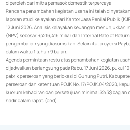
diperoleh dari mitra pemasok domestik terpercaya.
Rencana penambahan kegiatan usaha ini telah dinyatakan 
laporan studi kelayakan dari Kantor Jasa Penilai Publik (K
12 Juni 2026. Analisis kelayakan keuangan menunjukkan in
(NPV) sebesar Rp216,416 miliar dan Internal Rate of Retu
pengembalian yang diasumsikan. Selain itu, proyeksi Paybac
dalam waktu 1 tahun 9 bulan.
Agenda permintaan restu atas penambahan kegiatan usah
dijadwalkan berlangsung pada Rabu, 17 Juni 2026, pukul 10
pabrik perseroan yang berlokasi di Gunung Putri, Kabupat
perseroan dan ketentuan POJK No. 17/POJK.04/2020, kep
kuorum kehadiran dan persetujuan minimal $2/3$ bagian d
hadir dalam rapat. (end)