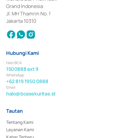
Surat Berharga Komersial yang izinnya diterbitkan pada tahun 2018.
Grand Indonesia
Jl. MH Thamrin No. 1
Jakarta 10310
Hubungi Kami
Halo BCA
1500888 ext 9
WhatsApp
+62 819 1950 0888
Email
halo@bcasekuritas.id
Tautan
Tentang Kami
Layanan Kami
Kabar Terbaru