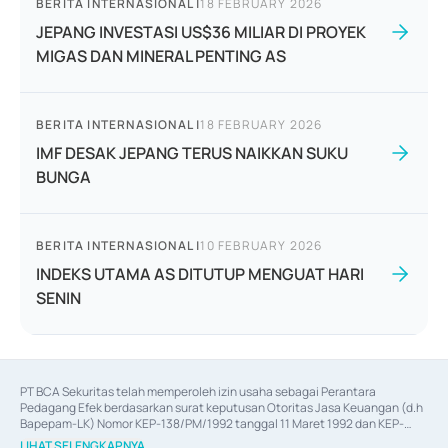
BERITA INTERNASIONAL
|
18 FEBRUARY 2026
JEPANG INVESTASI US$36 MILIAR DI PROYEK
MIGAS DAN MINERAL PENTING AS
BERITA INTERNASIONAL
|
18 FEBRUARY 2026
IMF DESAK JEPANG TERUS NAIKKAN SUKU
BUNGA
BERITA INTERNASIONAL
|
10 FEBRUARY 2026
INDEKS UTAMA AS DITUTUP MENGUAT HARI
SENIN
PT BCA Sekuritas telah memperoleh izin usaha sebagai Perantara 
Pedagang Efek berdasarkan surat keputusan Otoritas Jasa Keuangan (d.h 
Bapepam-LK) Nomor KEP-138/PM/1992 tanggal 11 Maret 1992 dan KEP-
06/D.04/2014 tanggal 28 Februari 2014, izin usaha sebagai Penjamin Emisi 
LIHAT SELENGKAPNYA