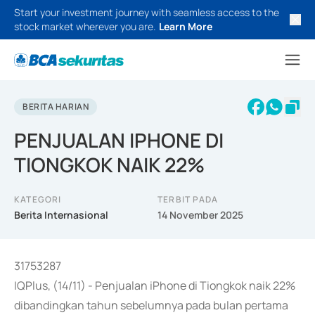
Start your investment journey with seamless access to the
stock market wherever you are.
Learn More
BERITA HARIAN
PENJUALAN IPHONE DI
TIONGKOK NAIK 22%
KATEGORI
TERBIT PADA
Berita Internasional
14 November 2025
31753287
IQPlus, (14/11) - Penjualan iPhone di Tiongkok naik 22%
dibandingkan tahun sebelumnya pada bulan pertama