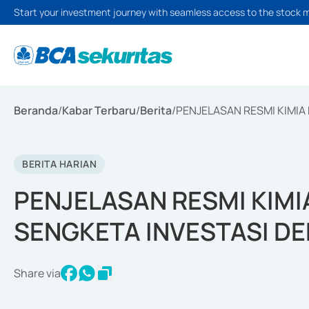
Start your investment journey with seamless access to the stock 
Beranda
/
Kabar Terbaru
/
Berita
/
PENJELASAN RESMI KIMIA
BERITA HARIAN
PENJELASAN RESMI KIMI
SENGKETA INVESTASI DE
Share via