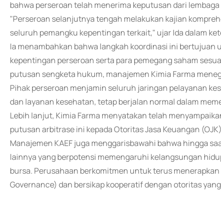
bahwa perseroan telah menerima keputusan dari lembaga a
"Perseroan selanjutnya tengah melakukan kajian komprehe
seluruh pemangku kepentingan terkait," ujar Ida dalam ket
Ia menambahkan bahwa langkah koordinasi ini bertujuan u
kepentingan perseroan serta para pemegang saham sesua
putusan sengketa hukum, manajemen Kimia Farma menegas
Pihak perseroan menjamin seluruh jaringan pelayanan kese
dan layanan kesehatan, tetap berjalan normal dalam me
Lebih lanjut, Kimia Farma menyatakan telah menyampaikan
putusan arbitrase ini kepada Otoritas Jasa Keuangan (OJK) 
Manajemen KAEF juga menggarisbawahi bahwa hingga saat i
lainnya yang berpotensi memengaruhi kelangsungan hidu
bursa. Perusahaan berkomitmen untuk terus menerapkan pr
Governance) dan bersikap kooperatif dengan otoritas yan