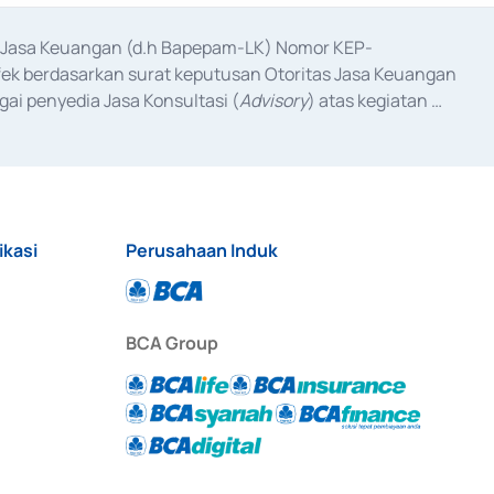
as Jasa Keuangan (d.h Bapepam-LK) Nomor KEP-
fek berdasarkan surat keputusan Otoritas Jasa Keuangan 
ai penyedia Jasa Konsultasi (
Advisory
) atas kegiatan 
anggal 3 Februari 2017, dan beberapa izin usaha lainnya 
iterbitkan pada tahun 2017 dan izin usaha lainnya dari 
at Berharga Komersial yang izinnya diterbitkan pada 
ikasi
Perusahaan Induk
BCA Group