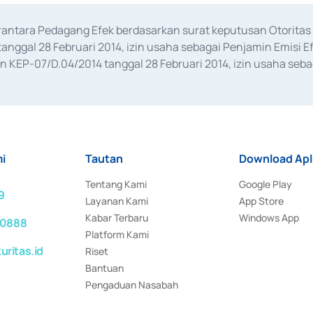
erantara Pedagang Efek berdasarkan surat keputusan Otorit
anggal 28 Februari 2014, izin usaha sebagai Penjamin Emisi E
KEP-07/D.04/2014 tanggal 28 Februari 2014, izin usaha sebag
rat keputusan Otoritas Jasa Keuangan Nomor S-67/PM.21/2017 t
aan Transaksi Sertifikat Deposito di Pasar Uang yang izinnya d
ansaksi, serta Penatausahaan dan Penyelesaian Transaksi Sur
i
Tautan
Download Apl
Tentang Kami
Google Play
9
Layanan Kami
App Store
Kabar Terbaru
Windows App
 0888
Platform Kami
ritas.id
Riset
Bantuan
Pengaduan Nasabah