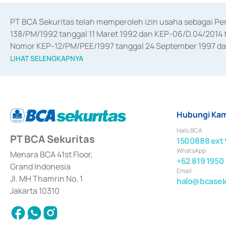
PT BCA Sekuritas telah memperoleh izin usaha sebagai P
138/PM/1992 tanggal 11 Maret 1992 dan KEP-06/D.04/2014 t
Nomor KEP-12/PM/PEE/1997 tanggal 24 September 1997 dan 
merger, akuisisi, divestasi, dan 
join venture
 berdasarkan su
LIHAT SELENGKAPNYA
dari Bank Indonesia antara lain sebagai Perantara Pelaksan
Bank Indonesia sebagai Lembaga Pendukung Penerbitan, Tr
tahun 2018.
Hubungi Kam
Halo BCA
PT BCA Sekuritas
1500888 ext 
WhatsApp
Menara BCA 41st Floor,
+62 819 1950
Grand Indonesia
Email
Jl. MH Thamrin No. 1
halo@bcaseku
Jakarta 10310