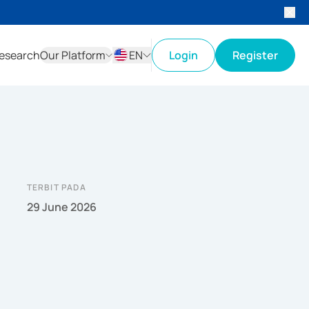
esearch
Our Platform
EN
Login
Register
ID
EN
TERBIT PADA
29 June 2026