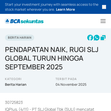
Start your investment journey with seamless access to the
stock market wherever you are.
Learn More
BERITA HARIAN
PENDAPATAN NAIK, RUGI SLJ
GLOBAL TURUN HINGGA
SEPTEMBER 2025
KATEGORI
TERBIT PADA
Berita Harian
04 November 2025
30725823
IQPlus, (4/11) - PT SLJ Global Tbk (SULI) mencatat