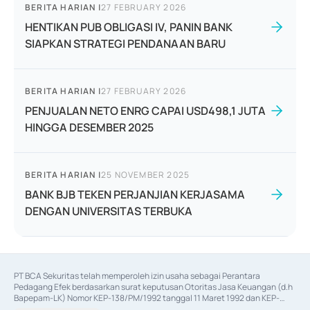
BERITA HARIAN
|
27 FEBRUARY 2026
HENTIKAN PUB OBLIGASI IV, PANIN BANK
SIAPKAN STRATEGI PENDANAAN BARU
BERITA HARIAN
|
27 FEBRUARY 2026
PENJUALAN NETO ENRG CAPAI USD498,1 JUTA
HINGGA DESEMBER 2025
BERITA HARIAN
|
25 NOVEMBER 2025
BANK BJB TEKEN PERJANJIAN KERJASAMA
DENGAN UNIVERSITAS TERBUKA
PT BCA Sekuritas telah memperoleh izin usaha sebagai Perantara 
Pedagang Efek berdasarkan surat keputusan Otoritas Jasa Keuangan (d.h 
Bapepam-LK) Nomor KEP-138/PM/1992 tanggal 11 Maret 1992 dan KEP-
06/D.04/2014 tanggal 28 Februari 2014, izin usaha sebagai Penjamin Emisi 