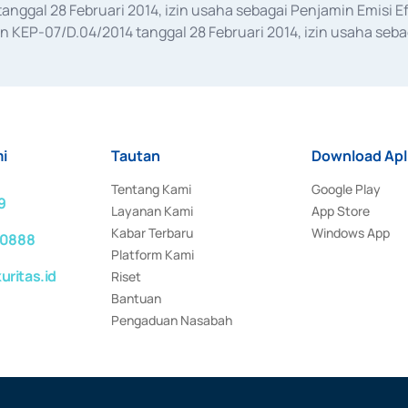
anggal 28 Februari 2014, izin usaha sebagai Penjamin Emisi E
KEP-07/D.04/2014 tanggal 28 Februari 2014, izin usaha sebag
rat keputusan Otoritas Jasa Keuangan Nomor S-67/PM.21/2017 t
aan Transaksi Sertifikat Deposito di Pasar Uang yang izinnya d
ansaksi, serta Penatausahaan dan Penyelesaian Transaksi Sur
i
Tautan
Download Apl
Tentang Kami
Google Play
9
Layanan Kami
App Store
Kabar Terbaru
Windows App
 0888
Platform Kami
ritas.id
Riset
Bantuan
Pengaduan Nasabah