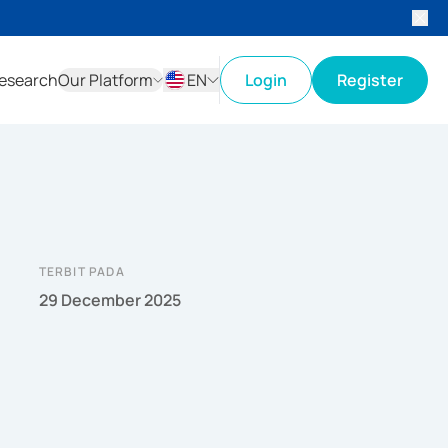
esearch
Our Platform
EN
Login
Register
ID
EN
TERBIT PADA
29 December 2025