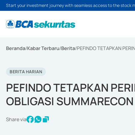
Start your investment journey with seamless access to the stock 
Beranda
/
Kabar Terbaru
/
Berita
/
PEFINDO TETAPKAN PERI
BERITA HARIAN
PEFINDO TETAPKAN PERI
OBLIGASI SUMMARECON
Share via