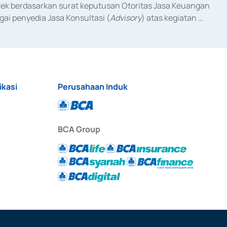
fek berdasarkan surat keputusan Otoritas Jasa Keuangan 
ai penyedia Jasa Konsultasi (
Advisory
) atas kegiatan 
anggal 3 Februari 2017, dan beberapa izin usaha lainnya 
iterbitkan pada tahun 2017 dan izin usaha lainnya dari 
at Berharga Komersial yang izinnya diterbitkan pada 
ikasi
Perusahaan Induk
BCA Group