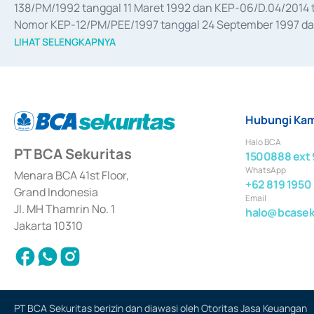
138/PM/1992 tanggal 11 Maret 1992 dan KEP-06/D.04/2014 t
Nomor KEP-12/PM/PEE/1997 tanggal 24 September 1997 dan 
merger, akuisisi, divestasi, dan 
join venture
 berdasarkan su
LIHAT SELENGKAPNYA
dari Bank Indonesia antara lain sebagai Perantara Pelaksan
Bank Indonesia sebagai Lembaga Pendukung Penerbitan, Tr
tahun 2018.
Hubungi Kam
Halo BCA
PT BCA Sekuritas
1500888 ext 
WhatsApp
Menara BCA 41st Floor,
+62 819 1950
Grand Indonesia
Email
Jl. MH Thamrin No. 1
halo@bcaseku
Jakarta 10310
PT BCA Sekuritas berizin dan diawasi oleh Otoritas Jasa Keuangan