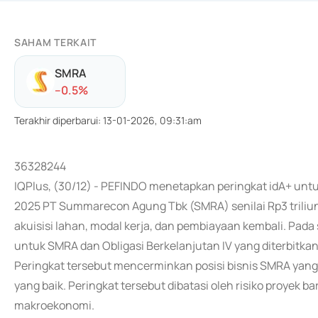
SAHAM TERKAIT
SMRA
-
-0.5
%
Terakhir diperbarui
:
13-01-2026, 09:31:am
36328244
IQPlus, (30/12) - PEFINDO menetapkan peringkat idA+ unt
2025 PT Summarecon Agung Tbk (SMRA) senilai Rp3 triliun.
akuisisi lahan, modal kerja, dan pembiayaan kembali. Pa
untuk SMRA dan Obligasi Berkelanjutan IV yang diterbitkan
Peringkat tersebut mencerminkan posisi bisnis SMRA yang 
yang baik. Peringkat tersebut dibatasi oleh risiko proyek b
makroekonomi.