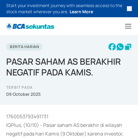
Start your investment journey with seamless access to the
stock market wherever you are.
Learn More
BERITA HARIAN
PASAR SAHAM AS BERAKHIR
NEGATIF PADA KAMIS.
TERBIT PADA
09 October 2025
1760053793491731
IQPlus, (10/10) - Pasar saham AS berakhir di wilayah
negatif pada hari Kamis (9 Oktober) karena investor,