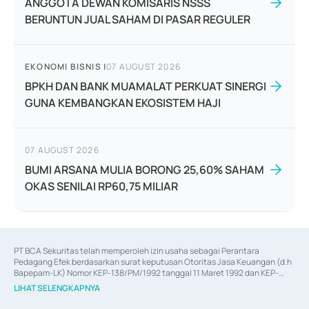
ANGGOTA DEWAN KOMISARIS NSSS
BERUNTUN JUAL SAHAM DI PASAR REGULER
EKONOMI BISNIS
|
07 AUGUST 2026
BPKH DAN BANK MUAMALAT PERKUAT SINERGI
GUNA KEMBANGKAN EKOSISTEM HAJI
07 AUGUST 2026
BUMI ARSANA MULIA BORONG 25,60% SAHAM
OKAS SENILAI RP60,75 MILIAR
PT BCA Sekuritas telah memperoleh izin usaha sebagai Perantara 
Pedagang Efek berdasarkan surat keputusan Otoritas Jasa Keuangan (d.h 
Bapepam-LK) Nomor KEP-138/PM/1992 tanggal 11 Maret 1992 dan KEP-
06/D.04/2014 tanggal 28 Februari 2014, izin usaha sebagai Penjamin Emisi 
LIHAT SELENGKAPNYA
Efek berdasarkan surat keputusan Otoritas Jasa Keuangan Nomor KEP-
12/PM/PEE/1997 tanggal 24 September 1997 dan KEP-07/D.04/2014 