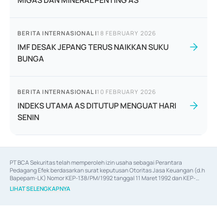
MIGAS DAN MINERAL PENTING AS
BERITA INTERNASIONAL
|
18 FEBRUARY 2026
IMF DESAK JEPANG TERUS NAIKKAN SUKU
BUNGA
BERITA INTERNASIONAL
|
10 FEBRUARY 2026
INDEKS UTAMA AS DITUTUP MENGUAT HARI
SENIN
PT BCA Sekuritas telah memperoleh izin usaha sebagai Perantara 
Pedagang Efek berdasarkan surat keputusan Otoritas Jasa Keuangan (d.h 
Bapepam-LK) Nomor KEP-138/PM/1992 tanggal 11 Maret 1992 dan KEP-
06/D.04/2014 tanggal 28 Februari 2014, izin usaha sebagai Penjamin Emisi 
LIHAT SELENGKAPNYA
Efek berdasarkan surat keputusan Otoritas Jasa Keuangan Nomor KEP-
12/PM/PEE/1997 tanggal 24 September 1997 dan KEP-07/D.04/2014 
tanggal 28 Februari 2014, izin usaha sebagai penyedia Jasa Konsultasi 
(
Advisory
) atas kegiatan merger, akuisisi, divestasi, dan 
join venture