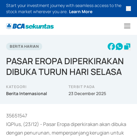
Start your investment journey with seamless access to the
stock market wherever you are.
Learn More
BERITA HARIAN
PASAR EROPA DIPERKIRAKAN
DIBUKA TURUN HARI SELASA
KATEGORI
TERBIT PADA
Berita Internasional
23 December 2025
35651547
IQPlus, (23/12) - Pasar Eropa diperkirakan akan dibuka
dengan penurunan, memperpanjang kerugian untuk