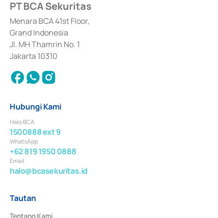
PT BCA Sekuritas
Sertifikat Deposito di Pasar Uang yang izinnya diterbitkan pada tahun 2017 
dan izin usaha lainnya dari Bank Indonesia sebagai Lembaga Pendukung 
Penerbitan, Transaksi, serta Penatausahaan dan Penyelesaian Transaksi 
Menara BCA 41st Floor,
Surat Berharga Komersial yang izinnya diterbitkan pada tahun 2018.
Grand Indonesia
Jl. MH Thamrin No. 1
Jakarta 10310
Hubungi Kami
Halo BCA
1500888 ext 9
WhatsApp
+62 819 1950 0888
Email
halo@bcasekuritas.id
Tautan
Tentang Kami