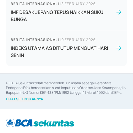
BERITA INTERNASIONAL
|
18 FEBRUARY 2026
IMF DESAK JEPANG TERUS NAIKKAN SUKU
BUNGA
BERITA INTERNASIONAL
|
10 FEBRUARY 2026
INDEKS UTAMA AS DITUTUP MENGUAT HARI
SENIN
PT BCA Sekuritas telah memperoleh izin usaha sebagai Perantara 
Pedagang Efek berdasarkan surat keputusan Otoritas Jasa Keuangan (d.h 
Bapepam-LK) Nomor KEP-138/PM/1992 tanggal 11 Maret 1992 dan KEP-
06/D.04/2014 tanggal 28 Februari 2014, izin usaha sebagai Penjamin Emisi 
LIHAT SELENGKAPNYA
Efek berdasarkan surat keputusan Otoritas Jasa Keuangan Nomor KEP-
12/PM/PEE/1997 tanggal 24 September 1997 dan KEP-07/D.04/2014 
tanggal 28 Februari 2014, izin usaha sebagai penyedia Jasa Konsultasi 
(
Advisory
) atas kegiatan merger, akuisisi, divestasi, dan 
join venture
berdasarkan surat keputusan Otoritas Jasa Keuangan Nomor S-
67/PM.21/2017 tanggal 3 Februari 2017, dan beberapa izin usaha lainnya 
dari Bank Indonesia antara lain sebagai Perantara Pelaksanaan Transaksi 