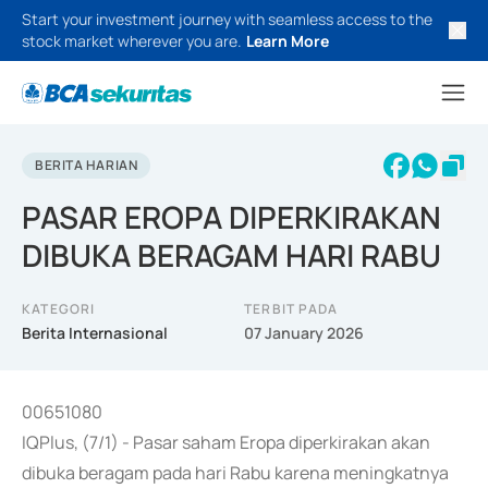
Start your investment journey with seamless access to the
stock market wherever you are.
Learn More
BERITA HARIAN
PASAR EROPA DIPERKIRAKAN
DIBUKA BERAGAM HARI RABU
KATEGORI
TERBIT PADA
Berita Internasional
07 January 2026
00651080
IQPlus, (7/1) - Pasar saham Eropa diperkirakan akan
dibuka beragam pada hari Rabu karena meningkatnya