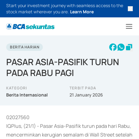
Start your investment journey with seamless access to the
stock market wherever you are.
Learn More
BERITA HARIAN
PASAR ASIA-PASIFIK TURUN
PADA RABU PAGI
KATEGORI
TERBIT PADA
Berita Internasional
21 January 2026
02027560
IQPlus, (21/1) - Pasar Asia-Pasifik turun pada hari Rabu,
mencerminkan kerugian semalam di Wall Street setelah