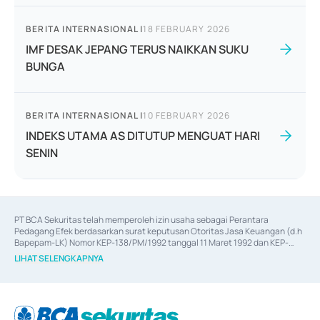
BERITA INTERNASIONAL
|
18 FEBRUARY 2026
IMF DESAK JEPANG TERUS NAIKKAN SUKU
BUNGA
BERITA INTERNASIONAL
|
10 FEBRUARY 2026
INDEKS UTAMA AS DITUTUP MENGUAT HARI
SENIN
PT BCA Sekuritas telah memperoleh izin usaha sebagai Perantara 
Pedagang Efek berdasarkan surat keputusan Otoritas Jasa Keuangan (d.h 
Bapepam-LK) Nomor KEP-138/PM/1992 tanggal 11 Maret 1992 dan KEP-
06/D.04/2014 tanggal 28 Februari 2014, izin usaha sebagai Penjamin Emisi 
LIHAT SELENGKAPNYA
Efek berdasarkan surat keputusan Otoritas Jasa Keuangan Nomor KEP-
12/PM/PEE/1997 tanggal 24 September 1997 dan KEP-07/D.04/2014 
tanggal 28 Februari 2014, izin usaha sebagai penyedia Jasa Konsultasi 
(
Advisory
) atas kegiatan merger, akuisisi, divestasi, dan 
join venture
berdasarkan surat keputusan Otoritas Jasa Keuangan Nomor S-