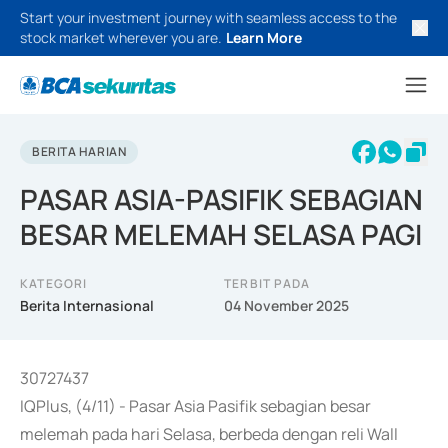
Start your investment journey with seamless access to the
stock market wherever you are.
Learn More
BERITA HARIAN
PASAR ASIA-PASIFIK SEBAGIAN
BESAR MELEMAH SELASA PAGI
KATEGORI
TERBIT PADA
Berita Internasional
04 November 2025
30727437
IQPlus, (4/11) - Pasar Asia Pasifik sebagian besar
melemah pada hari Selasa, berbeda dengan reli Wall