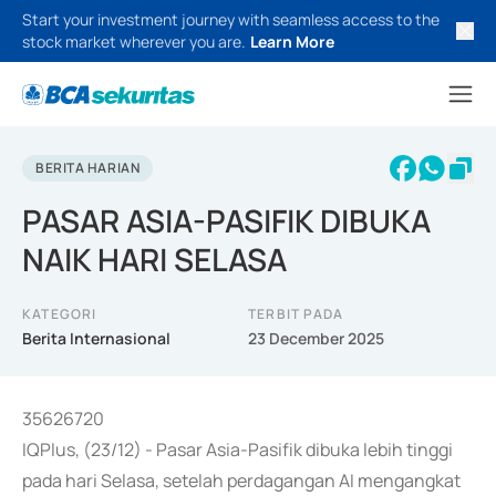
Start your investment journey with seamless access to the
stock market wherever you are.
Learn More
BERITA HARIAN
PASAR ASIA-PASIFIK DIBUKA
NAIK HARI SELASA
KATEGORI
TERBIT PADA
Berita Internasional
23 December 2025
35626720
IQPlus, (23/12) - Pasar Asia-Pasifik dibuka lebih tinggi
pada hari Selasa, setelah perdagangan AI mengangkat