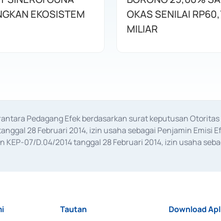
GKAN EKOSISTEM
OKAS SENILAI RP60,
MILIAR
erantara Pedagang Efek berdasarkan surat keputusan Otorit
anggal 28 Februari 2014, izin usaha sebagai Penjamin Emisi E
KEP-07/D.04/2014 tanggal 28 Februari 2014, izin usaha sebag
rat keputusan Otoritas Jasa Keuangan Nomor S-67/PM.21/2017 t
aan Transaksi Sertifikat Deposito di Pasar Uang yang izinnya d
ansaksi, serta Penatausahaan dan Penyelesaian Transaksi Sur
i
Tautan
Download Apl