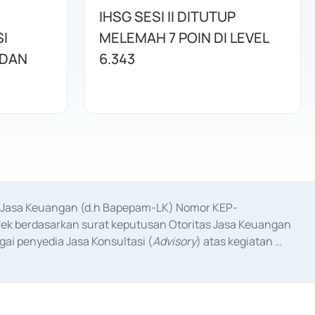
IHSG SESI II DITUTUP
I
MELEMAH 7 POIN DI LEVEL
 DAN
6.343
as Jasa Keuangan (d.h Bapepam-LK) Nomor KEP-
fek berdasarkan surat keputusan Otoritas Jasa Keuangan 
ai penyedia Jasa Konsultasi (
Advisory
) atas kegiatan 
anggal 3 Februari 2017, dan beberapa izin usaha lainnya 
iterbitkan pada tahun 2017 dan izin usaha lainnya dari 
at Berharga Komersial yang izinnya diterbitkan pada 