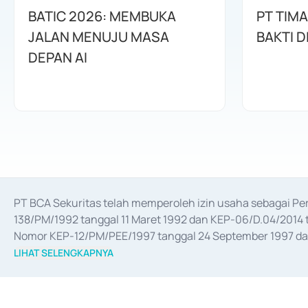
BATIC 2026: MEMBUKA
PT TIM
JALAN MENUJU MASA
BAKTI D
DEPAN AI
PT BCA Sekuritas telah memperoleh izin usaha sebagai P
138/PM/1992 tanggal 11 Maret 1992 dan KEP-06/D.04/2014 t
Nomor KEP-12/PM/PEE/1997 tanggal 24 September 1997 dan 
merger, akuisisi, divestasi, dan 
join venture
 berdasarkan su
LIHAT SELENGKAPNYA
dari Bank Indonesia antara lain sebagai Perantara Pelaksan
Bank Indonesia sebagai Lembaga Pendukung Penerbitan, Tr
tahun 2018.