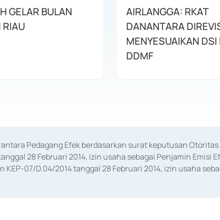
AH GELAR BULAN
AIRLANGGA: RKAT
I RIAU
DANANTARA DIREVIS
MENYESUAIKAN DSI
DDMF
erantara Pedagang Efek berdasarkan surat keputusan Otorit
anggal 28 Februari 2014, izin usaha sebagai Penjamin Emisi E
KEP-07/D.04/2014 tanggal 28 Februari 2014, izin usaha sebag
rat keputusan Otoritas Jasa Keuangan Nomor S-67/PM.21/2017 t
aan Transaksi Sertifikat Deposito di Pasar Uang yang izinnya d
ansaksi, serta Penatausahaan dan Penyelesaian Transaksi Sur