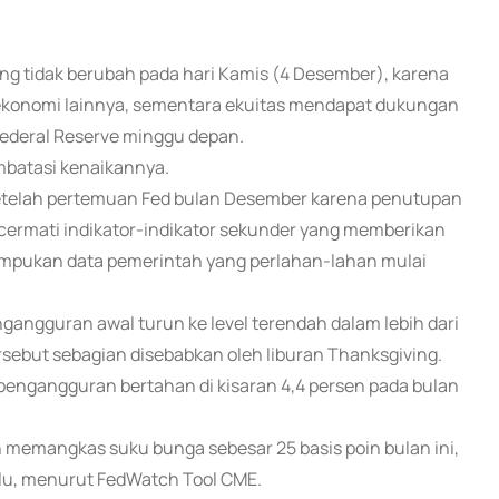
ang tidak berubah pada hari Kamis (4 Desember), karena
 ekonomi lainnya, sementara ekuitas mendapat dukungan
ederal Reserve minggu depan.
atasi kenaikannya.
etelah pertemuan Fed bulan Desember karena penutupan
cermati indikator-indikator sekunder yang memberikan
umpukan data pemerintah yang perlahan-lahan mulai
ngguran awal turun ke level terendah dalam lebih dari
sebut sebagian disebabkan oleh liburan Thanksgiving.
pengangguran bertahan di kisaran 4,4 persen pada bulan
 memangkas suku bunga sebesar 25 basis poin bulan ini,
lalu, menurut FedWatch Tool CME.