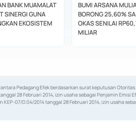
AN BANK MUAMALAT
BUMI ARSANA MULI
T SINERGI GUNA
BORONG 25,60% S
GKAN EKOSISTEM
OKAS SENILAI RP60,
MILIAR
erantara Pedagang Efek berdasarkan surat keputusan Otorit
anggal 28 Februari 2014, izin usaha sebagai Penjamin Emisi E
KEP-07/D.04/2014 tanggal 28 Februari 2014, izin usaha sebag
rat keputusan Otoritas Jasa Keuangan Nomor S-67/PM.21/2017 t
aan Transaksi Sertifikat Deposito di Pasar Uang yang izinnya d
ansaksi, serta Penatausahaan dan Penyelesaian Transaksi Sur