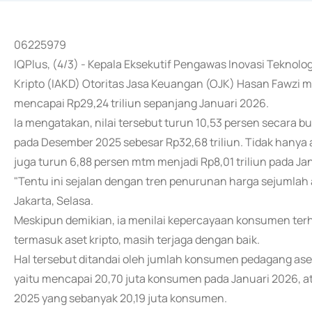
06225979
IQPlus, (4/3) - Kepala Eksekutif Pengawas Inovasi Teknolo
Kripto (IAKD) Otoritas Jasa Keuangan (OJK) Hasan Fawzi m
mencapai Rp29,24 triliun sepanjang Januari 2026.
Ia mengatakan, nilai tersebut turun 10,53 persen secar
pada Desember 2025 sebesar Rp32,68 triliun. Tidak hanya ase
juga turun 6,88 persen mtm menjadi Rp8,01 triliun pada Ja
"Tentu ini sejalan dengan tren penurunan harga sejumlah a
Jakarta, Selasa.
Meskipun demikian, ia menilai kepercayaan konsumen terha
termasuk aset kripto, masih terjaga dengan baik.
Hal tersebut ditandai oleh jumlah konsumen pedagang ase
yaitu mencapai 20,70 juta konsumen pada Januari 2026,
2025 yang sebanyak 20,19 juta konsumen.