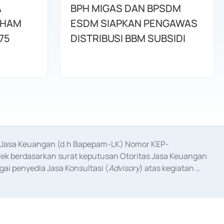
A
BPH MIGAS DAN BPSDM
AHAM
ESDM SIAPKAN PENGAWAS
75
DISTRIBUSI BBM SUBSIDI
as Jasa Keuangan (d.h Bapepam-LK) Nomor KEP-
fek berdasarkan surat keputusan Otoritas Jasa Keuangan 
ai penyedia Jasa Konsultasi (
Advisory
) atas kegiatan 
anggal 3 Februari 2017, dan beberapa izin usaha lainnya 
iterbitkan pada tahun 2017 dan izin usaha lainnya dari 
at Berharga Komersial yang izinnya diterbitkan pada 