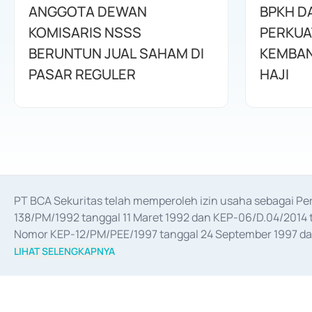
ANGGOTA DEWAN
BPKH D
KOMISARIS NSSS
PERKUA
BERUNTUN JUAL SAHAM DI
KEMBAN
PASAR REGULER
HAJI
PT BCA Sekuritas telah memperoleh izin usaha sebagai P
138/PM/1992 tanggal 11 Maret 1992 dan KEP-06/D.04/2014 t
Nomor KEP-12/PM/PEE/1997 tanggal 24 September 1997 dan 
merger, akuisisi, divestasi, dan 
join venture
 berdasarkan su
LIHAT SELENGKAPNYA
dari Bank Indonesia antara lain sebagai Perantara Pelaksan
Bank Indonesia sebagai Lembaga Pendukung Penerbitan, Tr
tahun 2018.