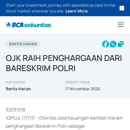
Start your investment journey with seamless access to the
stock market wherever you are.
Learn More
BERITA HARIAN
OJK RAIH PENGHARGAAN DARI
BARESKRIM POLRI
KATEGORI
TERBIT PADA
Berita Harian
17 November 2025
32031318
IQPlus, (17/11) - Otoritas Jasa Keuangan kembali meraih
penghargaan Bareskrim Polri sebagai