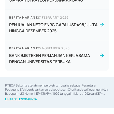
SIAPKAN STRATEGI PENDANAAN BARU
BERITA HARIAN
|
27 FEBRUARY 2026
PENJUALAN NETO ENRG CAPAI USD498,1 JUTA
HINGGA DESEMBER 2025
BERITA HARIAN
|
25 NOVEMBER 2025
BANK BJB TEKEN PERJANJIAN KERJASAMA
DENGAN UNIVERSITAS TERBUKA
PT BCA Sekuritas telah memperoleh izin usaha sebagai Perantara 
Pedagang Efek berdasarkan surat keputusan Otoritas Jasa Keuangan (d.h 
Bapepam-LK) Nomor KEP-138/PM/1992 tanggal 11 Maret 1992 dan KEP-
06/D.04/2014 tanggal 28 Februari 2014, izin usaha sebagai Penjamin Emisi 
LIHAT SELENGKAPNYA
Efek berdasarkan surat keputusan Otoritas Jasa Keuangan Nomor KEP-
12/PM/PEE/1997 tanggal 24 September 1997 dan KEP-07/D.04/2014 
tanggal 28 Februari 2014, izin usaha sebagai penyedia Jasa Konsultasi 
(
Advisory
) atas kegiatan merger, akuisisi, divestasi, dan 
join venture