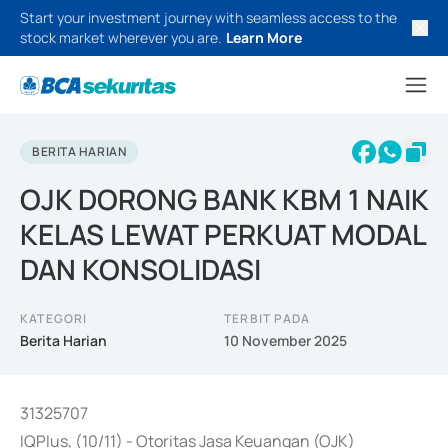
Start your investment journey with seamless access to the
stock market wherever you are.
Learn More
BERITA HARIAN
OJK DORONG BANK KBM 1 NAIK
KELAS LEWAT PERKUAT MODAL
DAN KONSOLIDASI
KATEGORI
TERBIT PADA
Berita Harian
10 November 2025
31325707
IQPlus, (10/11) - Otoritas Jasa Keuangan (OJK)