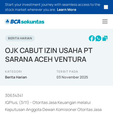
Start your investment journey with seamless access to the
stock market wherever you are.
Learn More
BERITA HARIAN
OJK CABUT IZIN USAHA PT
SARANA ACEH VENTURA
KATEGORI
TERBIT PADA
Berita Harian
03 November 2025
30634341
IQPlus, (3/11) - Otoritas Jasa Keuangan melalui
Keputusan Anggota Dewan Komisioner Otoritas Jasa