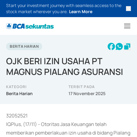
Start your investment journey with seamless access to the
stock market wherever you are.
Learn More
BERITA HARIAN
OJK BERI IZIN USAHA PT
MAGNUS PIALANG ASURANSI
KATEGORI
TERBIT PADA
Berita Harian
17 November 2025
32052521
IQPlus, (17/11) - Otoritas Jasa Keuangan telah
memberikan pemberlakuan izin usaha di bidang Pialang