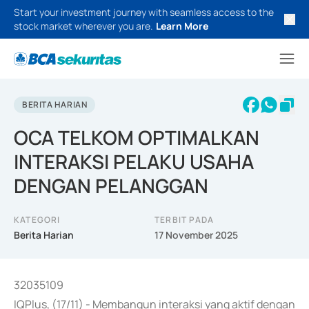
Start your investment journey with seamless access to the
stock market wherever you are.
Learn More
BERITA HARIAN
OCA TELKOM OPTIMALKAN
INTERAKSI PELAKU USAHA
DENGAN PELANGGAN
KATEGORI
TERBIT PADA
Berita Harian
17 November 2025
32035109
IQPlus, (17/11) - Membangun interaksi yang aktif dengan