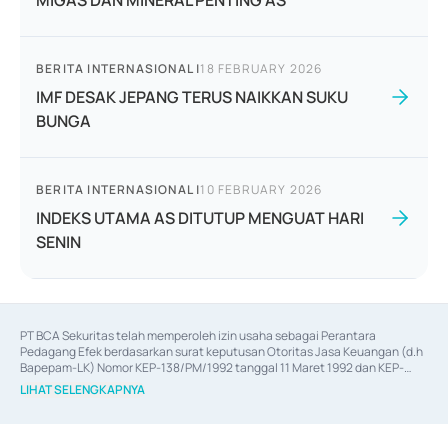
MIGAS DAN MINERAL PENTING AS
BERITA INTERNASIONAL
|
18 FEBRUARY 2026
IMF DESAK JEPANG TERUS NAIKKAN SUKU
BUNGA
BERITA INTERNASIONAL
|
10 FEBRUARY 2026
INDEKS UTAMA AS DITUTUP MENGUAT HARI
SENIN
PT BCA Sekuritas telah memperoleh izin usaha sebagai Perantara 
Pedagang Efek berdasarkan surat keputusan Otoritas Jasa Keuangan (d.h 
Bapepam-LK) Nomor KEP-138/PM/1992 tanggal 11 Maret 1992 dan KEP-
06/D.04/2014 tanggal 28 Februari 2014, izin usaha sebagai Penjamin Emisi 
LIHAT SELENGKAPNYA
Efek berdasarkan surat keputusan Otoritas Jasa Keuangan Nomor KEP-
12/PM/PEE/1997 tanggal 24 September 1997 dan KEP-07/D.04/2014 
tanggal 28 Februari 2014, izin usaha sebagai penyedia Jasa Konsultasi 
(
Advisory
) atas kegiatan merger, akuisisi, divestasi, dan 
join venture