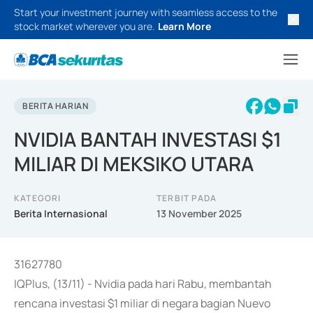
Start your investment journey with seamless access to the
stock market wherever you are.
Learn More
BERITA HARIAN
NVIDIA BANTAH INVESTASI $1
MILIAR DI MEKSIKO UTARA
KATEGORI
TERBIT PADA
Berita Internasional
13 November 2025
31627780
IQPlus, (13/11) - Nvidia pada hari Rabu, membantah
rencana investasi $1 miliar di negara bagian Nuevo