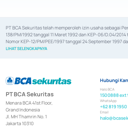
PT BCA Sekuritas telah memperoleh izin usaha sebagai P
138/PM/1992 tanggal 11 Maret 1992 dan KEP-06/D.04/2014 t
Nomor KEP-12/PM/PEE/1997 tanggal 24 September 1997 dan 
merger, akuisisi, divestasi, dan 
join venture
 berdasarkan su
LIHAT SELENGKAPNYA
dari Bank Indonesia antara lain sebagai Perantara Pelaksan
Bank Indonesia sebagai Lembaga Pendukung Penerbitan, Tr
tahun 2018.
Hubungi Kam
Halo BCA
PT BCA Sekuritas
1500888 ext 
WhatsApp
Menara BCA 41st Floor,
+62 819 1950
Grand Indonesia
Email
Jl. MH Thamrin No. 1
halo@bcaseku
Jakarta 10310