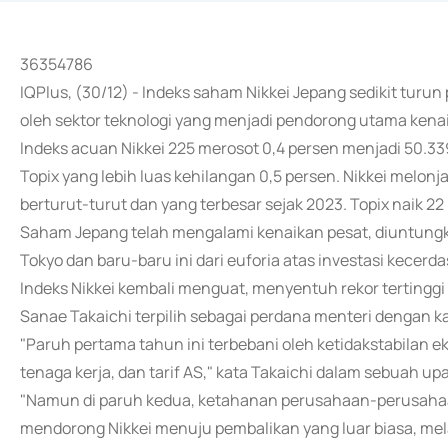
36354786
IQPlus, (30/12) - Indeks saham Nikkei Jepang sedikit turu
oleh sektor teknologi yang menjadi pendorong utama kenai
Indeks acuan Nikkei 225 merosot 0,4 persen menjadi 50.33
Topix yang lebih luas kehilangan 0,5 persen. Nikkei melon
berturut-turut dan yang terbesar sejak 2023. Topix naik 22
Saham Jepang telah mengalami kenaikan pesat, diuntungka
Tokyo dan baru-baru ini dari euforia atas investasi kecerd
Indeks Nikkei kembali menguat, menyentuh rekor tertinggi 
Sanae Takaichi terpilih sebagai perdana menteri dengan k
"Paruh pertama tahun ini terbebani oleh ketidakstabilan 
tenaga kerja, dan tarif AS," kata Takaichi dalam sebuah 
"Namun di paruh kedua, ketahanan perusahaan-perusaha
mendorong Nikkei menuju pembalikan yang luar biasa, me