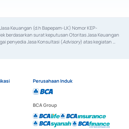
as Jasa Keuangan (d.h Bapepam-LK) Nomor KEP-
fek berdasarkan surat keputusan Otoritas Jasa Keuangan 
ai penyedia Jasa Konsultasi (
Advisory
) atas kegiatan 
anggal 3 Februari 2017, dan beberapa izin usaha lainnya 
iterbitkan pada tahun 2017 dan izin usaha lainnya dari 
at Berharga Komersial yang izinnya diterbitkan pada 
ikasi
Perusahaan Induk
BCA Group