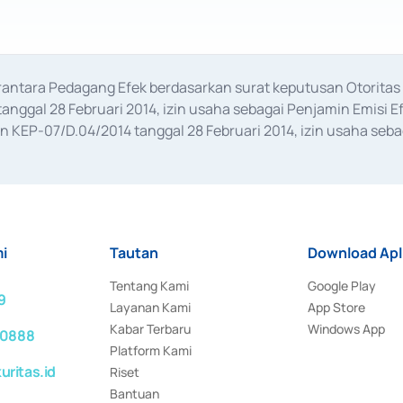
erantara Pedagang Efek berdasarkan surat keputusan Otorit
anggal 28 Februari 2014, izin usaha sebagai Penjamin Emisi E
KEP-07/D.04/2014 tanggal 28 Februari 2014, izin usaha sebag
rat keputusan Otoritas Jasa Keuangan Nomor S-67/PM.21/2017 t
aan Transaksi Sertifikat Deposito di Pasar Uang yang izinnya d
ansaksi, serta Penatausahaan dan Penyelesaian Transaksi Sur
i
Tautan
Download Apl
Tentang Kami
Google Play
9
Layanan Kami
App Store
Kabar Terbaru
Windows App
 0888
Platform Kami
ritas.id
Riset
Bantuan