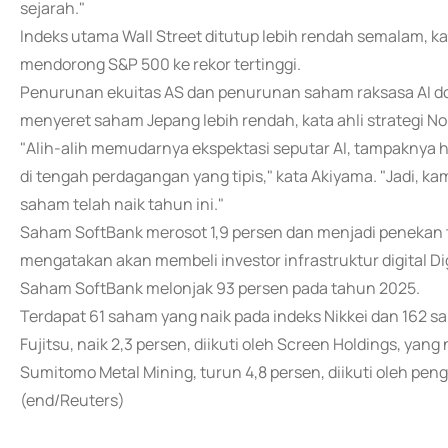
sejarah."
Indeks utama Wall Street ditutup lebih rendah semalam, ka
mendorong S&P 500 ke rekor tertinggi.
Penurunan ekuitas AS dan penurunan saham raksasa AI do
menyeret saham Jepang lebih rendah, kata ahli strategi N
"Alih-alih memudarnya ekspektasi seputar AI, tampaknya h
di tengah perdagangan yang tipis," kata Akiyama. "Jadi, ka
saham telah naik tahun ini."
Saham SoftBank merosot 1,9 persen dan menjadi penekan t
mengatakan akan membeli investor infrastruktur digital Di
Saham SoftBank melonjak 93 persen pada tahun 2025.
Terdapat 61 saham yang naik pada indeks Nikkei dan 162 s
Fujitsu, naik 2,3 persen, diikuti oleh Screen Holdings, yan
Sumitomo Metal Mining, turun 4,8 persen, diikuti oleh pen
(end/Reuters)