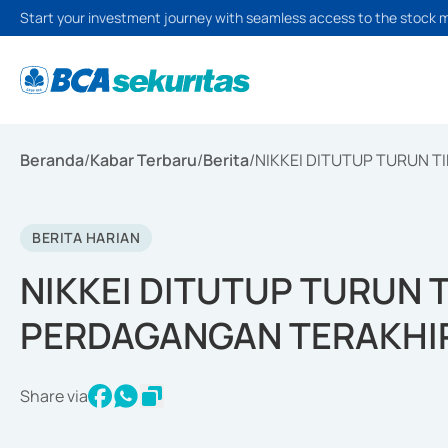
Start your investment journey with seamless access to the stock 
Beranda
/
Kabar Terbaru
/
Berita
/
NIKKEI DITUTUP TURUN T
BERITA HARIAN
NIKKEI DITUTUP TURUN T
PERDAGANGAN TERAKHIR
Share via