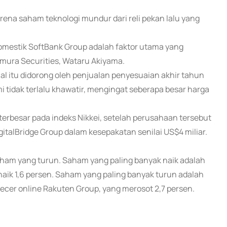
rena saham teknologi mundur dari reli pekan lalu yang
mestik SoftBank Group adalah faktor utama yang
omura Securities, Wataru Akiyama.
al itu didorong oleh penjualan penyesuaian akhir tahun
mi tidak terlalu khawatir, mengingat seberapa besar harga
erbesar pada indeks Nikkei, setelah perusahaan tersebut
gitalBridge Group dalam kesepakatan senilai US$4 miliar.
aham yang turun. Saham yang paling banyak naik adalah
g naik 1,6 persen. Saham yang paling banyak turun adalah
gecer online Rakuten Group, yang merosot 2,7 persen.