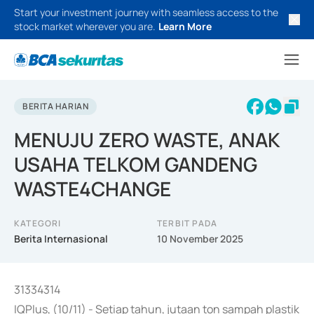
Start your investment journey with seamless access to the
stock market wherever you are.
Learn More
BERITA HARIAN
MENUJU ZERO WASTE, ANAK
USAHA TELKOM GANDENG
WASTE4CHANGE
KATEGORI
TERBIT PADA
Berita Internasional
10 November 2025
31334314
IQPlus, (10/11) - Setiap tahun, jutaan ton sampah plastik