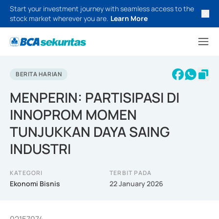
Start your investment journey with seamless access to the
stock market wherever you are.
Learn More
BERITA HARIAN
MENPERIN: PARTISIPASI DI
INNOPROM MOMEN
TUNJUKKAN DAYA SAING
INDUSTRI
KATEGORI
TERBIT PADA
Ekonomi Bisnis
22 January 2026