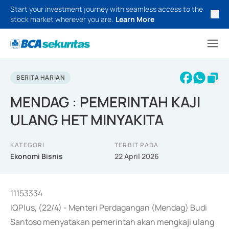
Start your investment journey with seamless access to the
stock market wherever you are.
Learn More
BERITA HARIAN
MENDAG : PEMERINTAH KAJI
ULANG HET MINYAKITA
KATEGORI
TERBIT PADA
Ekonomi Bisnis
22 April 2026
11153334
IQPlus, (22/4) - Menteri Perdagangan (Mendag) Budi
Santoso menyatakan pemerintah akan mengkaji ulang