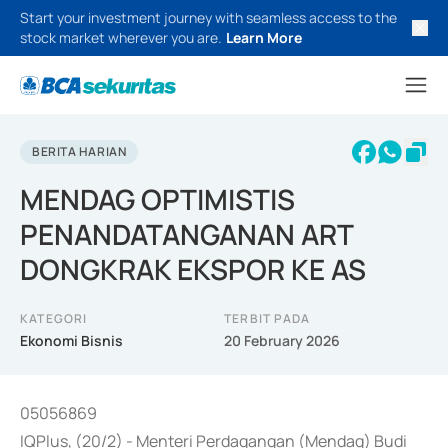
Start your investment journey with seamless access to the
stock market wherever you are.
Learn More
BERITA HARIAN
MENDAG OPTIMISTIS
PENANDATANGANAN ART
DONGKRAK EKSPOR KE AS
KATEGORI
TERBIT PADA
Ekonomi Bisnis
20 February 2026
05056869
IQPlus, (20/2) - Menteri Perdagangan (Mendag) Budi