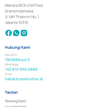
dan izin usaha lainnya dari Bank Indonesia sebagai Lembaga Pendukung 
Penerbitan, Transaksi, serta Penatausahaan dan Penyelesaian Transaksi 
Menara BCA 41st Floor,
Surat Berharga Komersial yang izinnya diterbitkan pada tahun 2018.
Grand Indonesia
Jl. MH Thamrin No. 1
Jakarta 10310
Hubungi Kami
Halo BCA
1500888 ext 9
WhatsApp
+62 819 1950 0888
Email
halo@bcasekuritas.id
Tautan
Tentang Kami
Layanan Kami