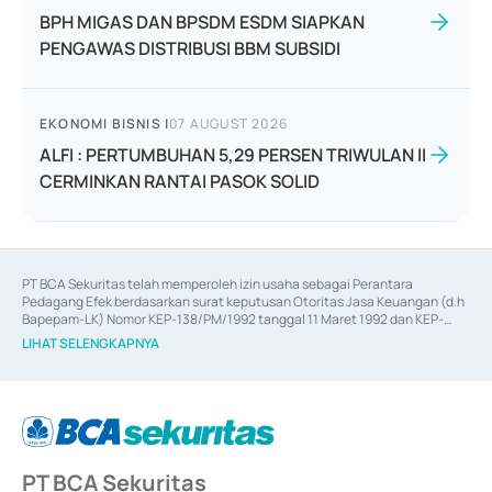
BPH MIGAS DAN BPSDM ESDM SIAPKAN
PENGAWAS DISTRIBUSI BBM SUBSIDI
EKONOMI BISNIS
|
07 AUGUST 2026
ALFI : PERTUMBUHAN 5,29 PERSEN TRIWULAN II
CERMINKAN RANTAI PASOK SOLID
PT BCA Sekuritas telah memperoleh izin usaha sebagai Perantara 
Pedagang Efek berdasarkan surat keputusan Otoritas Jasa Keuangan (d.h 
Bapepam-LK) Nomor KEP-138/PM/1992 tanggal 11 Maret 1992 dan KEP-
06/D.04/2014 tanggal 28 Februari 2014, izin usaha sebagai Penjamin Emisi 
LIHAT SELENGKAPNYA
Efek berdasarkan surat keputusan Otoritas Jasa Keuangan Nomor KEP-
12/PM/PEE/1997 tanggal 24 September 1997 dan KEP-07/D.04/2014 
tanggal 28 Februari 2014, izin usaha sebagai penyedia Jasa Konsultasi 
(
Advisory
) atas kegiatan merger, akuisisi, divestasi, dan 
join venture
berdasarkan surat keputusan Otoritas Jasa Keuangan Nomor S-
67/PM.21/2017 tanggal 3 Februari 2017, dan beberapa izin usaha lainnya 
dari Bank Indonesia antara lain sebagai Perantara Pelaksanaan Transaksi 
PT BCA Sekuritas
Sertifikat Deposito di Pasar Uang yang izinnya diterbitkan pada tahun 2017 