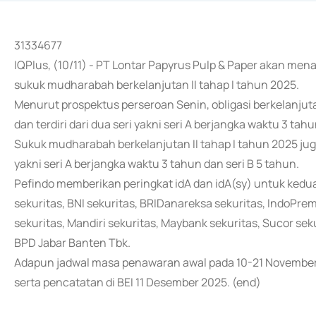
31334677
IQPlus, (10/11) - PT Lontar Papyrus Pulp & Paper akan men
sukuk mudharabah berkelanjutan II tahap I tahun 2025.
Menurut prospektus perseroan Senin, obligasi berkelanjutan
dan terdiri dari dua seri yakni seri A berjangka waktu 3 tahu
Sukuk mudharabah berkelanjutan II tahap I tahun 2025 juga m
yakni seri A berjangka waktu 3 tahun dan seri B 5 tahun.
Pefindo memberikan peringkat idA dan idA(sy) untuk kedua
sekuritas, BNI sekuritas, BRIDanareksa sekuritas, IndoPrem
sekuritas, Mandiri sekuritas, Maybank sekuritas, Sucor se
BPD Jabar Banten Tbk.
Adapun jadwal masa penawaran awal pada 10-21 Novemb
serta pencatatan di BEI 11 Desember 2025. (end)