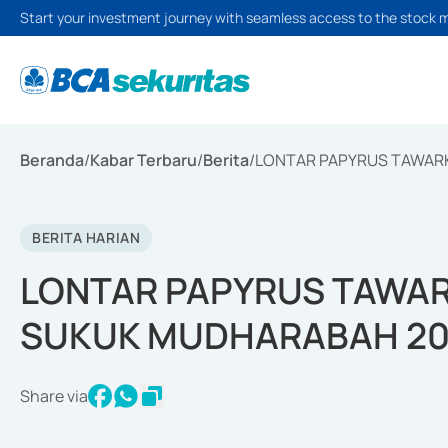
Start your investment journey with seamless access to the stock 
Beranda
/
Kabar Terbaru
/
Berita
/
LONTAR PAPYRUS TAWARK
BERITA HARIAN
LONTAR PAPYRUS TAWAR
SUKUK MUDHARABAH 20
Share via