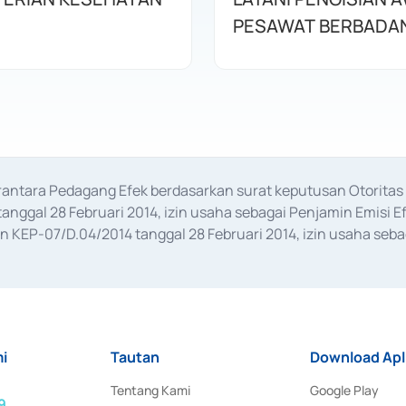
PESAWAT BERBADAN
erantara Pedagang Efek berdasarkan surat keputusan Otorit
anggal 28 Februari 2014, izin usaha sebagai Penjamin Emisi E
KEP-07/D.04/2014 tanggal 28 Februari 2014, izin usaha sebag
rat keputusan Otoritas Jasa Keuangan Nomor S-67/PM.21/2017 t
aan Transaksi Sertifikat Deposito di Pasar Uang yang izinnya d
ansaksi, serta Penatausahaan dan Penyelesaian Transaksi Sur
i
Tautan
Download Apl
Tentang Kami
Google Play
9