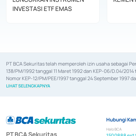
INVESTASI ETF EMAS
PT BCA Sekuritas telah memperoleh izin usaha sebagai P
138/PM/1992 tanggal 11 Maret 1992 dan KEP-06/D.04/2014 t
Nomor KEP-12/PM/PEE/1997 tanggal 24 September 1997 dan 
merger, akuisisi, divestasi, dan 
join venture
 berdasarkan su
LIHAT SELENGKAPNYA
dari Bank Indonesia antara lain sebagai Perantara Pelaksan
Bank Indonesia sebagai Lembaga Pendukung Penerbitan, Tr
tahun 2018.
Hubungi Kam
Halo BCA
PT BCA Sekuritas
1500888 ext 