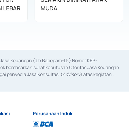
 LEBAR
MUDA
as Jasa Keuangan (d.h Bapepam-LK) Nomor KEP-
fek berdasarkan surat keputusan Otoritas Jasa Keuangan 
ai penyedia Jasa Konsultasi (
Advisory
) atas kegiatan 
anggal 3 Februari 2017, dan beberapa izin usaha lainnya 
iterbitkan pada tahun 2017 dan izin usaha lainnya dari 
at Berharga Komersial yang izinnya diterbitkan pada 
ikasi
Perusahaan Induk