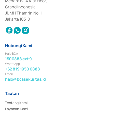
Menara BCA 41st Floor,
Surat Berharga Komersial yang izinnya diterbitkan pada tahun 2018.
Grand Indonesia
Jl. MH Thamrin No. 1
Jakarta 10310
Hubungi Kami
Halo BCA
1500888 ext 9
WhatsApp
+62 819 1950 0888
Email
halo@bcasekuritas.id
Tautan
Tentang Kami
Layanan Kami