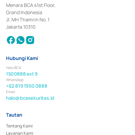
Penerbitan, Transaksi, serta Penatausahaan dan Penyelesaian Transaksi 
Menara BCA 41st Floor,
Surat Berharga Komersial yang izinnya diterbitkan pada tahun 2018.
Grand Indonesia
Jl. MH Thamrin No. 1
Jakarta 10310
Hubungi Kami
Halo BCA
1500888 ext 9
WhatsApp
+62 819 1950 0888
Email
halo@bcasekuritas.id
Tautan
Tentang Kami
Layanan Kami